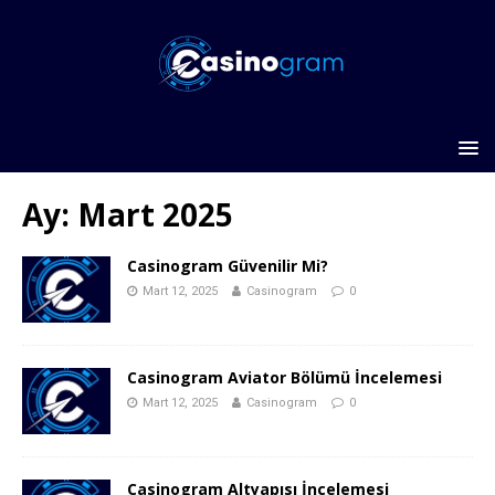
Ay:
Mart 2025
Casinogram Güvenilir Mi?
Mart 12, 2025
Casinogram
0
Casinogram Aviator Bölümü İncelemesi
Mart 12, 2025
Casinogram
0
Casinogram Altyapısı İncelemesi