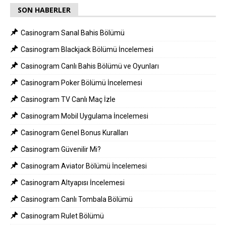
SON HABERLER
Casinogram Sanal Bahis Bölümü
Casinogram Blackjack Bölümü İncelemesi
Casinogram Canlı Bahis Bölümü ve Oyunları
Casinogram Poker Bölümü İncelemesi
Casinogram TV Canlı Maç İzle
Casinogram Mobil Uygulama İncelemesi
Casinogram Genel Bonus Kuralları
Casinogram Güvenilir Mi?
Casinogram Aviator Bölümü İncelemesi
Casinogram Altyapısı İncelemesi
Casinogram Canlı Tombala Bölümü
Casinogram Rulet Bölümü