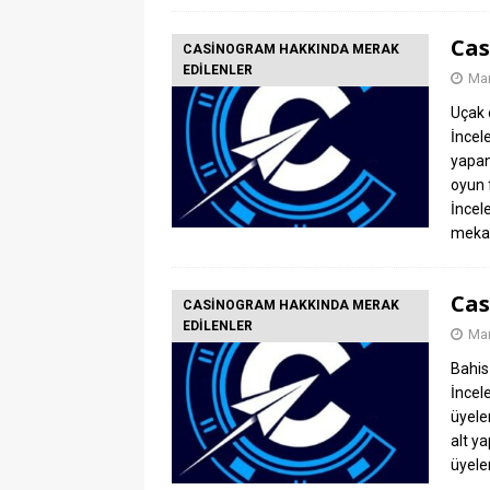
Cas
CASINOGRAM HAKKINDA MERAK
EDILENLER
Mar
Uçak 
İncel
yapan
oyun 
İncel
mekan
Cas
CASINOGRAM HAKKINDA MERAK
EDILENLER
Mar
Bahis
İncele
üyele
alt ya
üyele