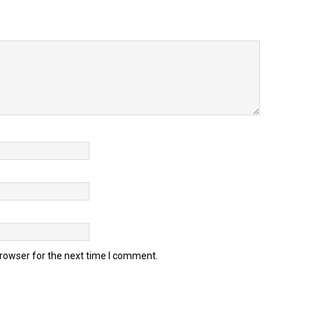
browser for the next time I comment.