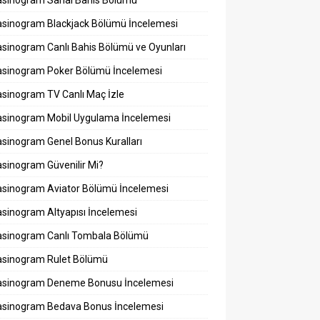
asinogram Sanal Bahis Bölümü
sinogram Blackjack Bölümü İncelemesi
sinogram Canlı Bahis Bölümü ve Oyunları
asinogram Poker Bölümü İncelemesi
sinogram TV Canlı Maç İzle
asinogram Mobil Uygulama İncelemesi
sinogram Genel Bonus Kuralları
sinogram Güvenilir Mi?
sinogram Aviator Bölümü İncelemesi
sinogram Altyapısı İncelemesi
asinogram Canlı Tombala Bölümü
asinogram Rulet Bölümü
asinogram Deneme Bonusu İncelemesi
asinogram Bedava Bonus İncelemesi